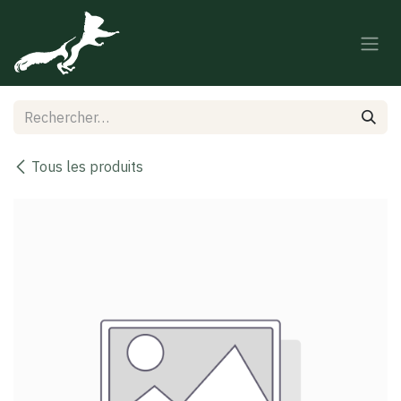
Se rendre au contenu
Tous les produits