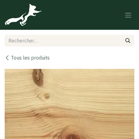
Se rendre au contenu
Tous les produits