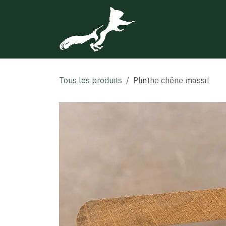
Se rendre au contenu
Le projet
S'invest
Tous les produits
Plinthe chêne massif