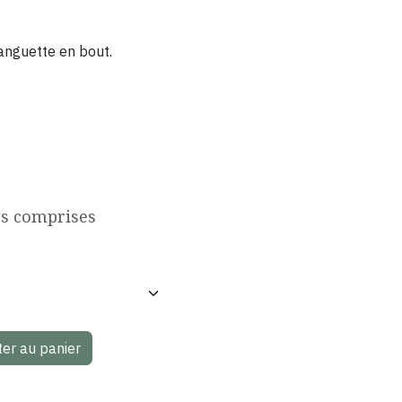
anguette en bout.
es comprises
er au panier