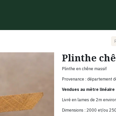
ir
Nos réalisations
Le magasin d'usine
Événements
Plinthe ch
Plinthe en chêne massif
Provenance : département de l
Vendues au mètre linéaire
Livré en lames de 2m environ
Dimensions : 2000 et/ou 2